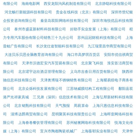
有限公司
海南电影网
西安龙阳沟风机制造有限公司
北京静聪科技有限公司
河北畅行新能源科技有限公司
贵金在线科技（北京）有限公司
深圳市世纪银
企投资咨询有限公司
秦皇岛双阳网络科技有限公司
深圳市海悦优品科技有限
公司
泰州市盛蓝新材料科技有限公司
好助手实业发展（上海）有限公司
程
力专用汽车股份有限公司销售三十九分公司
苏州品冠财税科技有限公司
上海
昔鲶广告有限公司
长沙龙仕途智能科技有限公司
九江瑞萱昌华商贸有限公司
大连贝乐贝思全脑教育咨询有限公司
海口市高梦琪百货店
安阳市优信祺商贸
有限公司
天津市沃德宏安汽车贸易有限公司
北京聚飞科技
淮安首洁商贸有
限公司
北京珺宇达欣酒店管理有限公
义乌市吉沓日用百货有限公司
陕西祥
驰信息科技有限公司
天津奥博瑞不锈钢销售有限公司
上海耀易煜电子商务有
限公司
北京众烁科技发展有限公司
江苏纳威膜结构工程有限公司
鄱阳县双
港严光祥家具城
三兄弟（深圳）信息技术有限公司
上海弘帮新材料科技有限
公司
北京铭甄科技有限公司
天气预报
周易算命
上海只惠信息科技有限公
司
淄博达爵商贸有限公司
昆明聚英科技有限责任公司
上海晖壹网络科技有
限公司
上海眷卷餐饮管理有限公司
苏州秘篦网络科技有限公司
悦海文化传
媒（上海）有限公司
宜兴市陶都陶瓷机械厂
上海薇耶实业有限公司
天津华